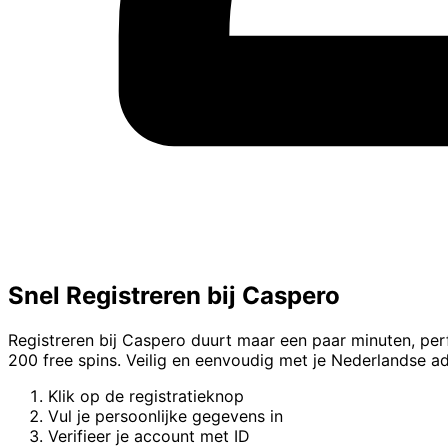
Snel Registreren bij Caspero
Registreren bij Caspero duurt maar een paar minuten, per
200 free spins. Veilig en eenvoudig met je Nederlandse ad
Klik op de registratieknop
Vul je persoonlijke gegevens in
Verifieer je account met ID